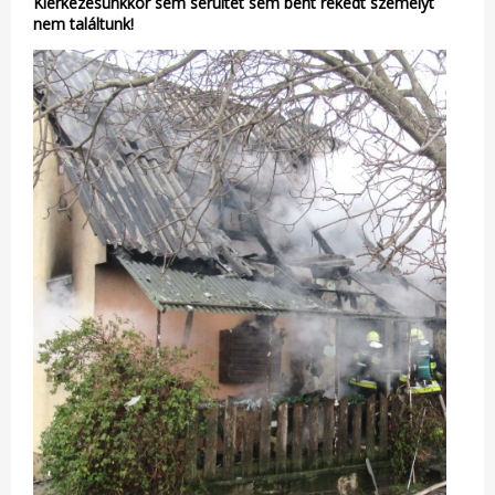
Kiérkezésünkkor sem sérültet sem bent rekedt személyt
nem találtunk!