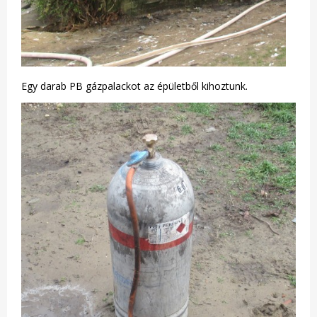
Egy darab PB gázpalackot az épületből kihoztunk.